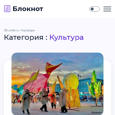
Блокнот
35runet.ru
» Культура
Категория :
Культура