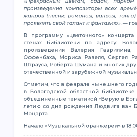
«Прекрасным цветам, садам, паркам и оранжереям всегда посвящали свои
произведения композиторы всех врем
жанров (песни, романсы, вальсы, танго
проявлять свой талант и фантазию»
, — г
В программу «цветочного» концерта мартовского «Университета культуры» в
стенах библиотеки по адресу: Воло
произведения Валерия Гаврилина, 
Оффенбаха, Мориса Равеля, Сергея Р
Штрауса, Роберта Шумана и многих др
отечественной и зарубежной музыкальн
Отметим, что в феврале нынешнего года в рамках проекта «Университет культуры»
в Вологодской областной библиотеке
объединенные тематикой «Верую в Бога
летию со дня рождения Людвига ван Б
Моцарта.
Начало «Музыкальной оранжереи» в 18:00.