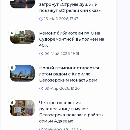
затронут «Струны души» и
покажут «Стрелецкий сказ»
13-Май-2026, 17:47
4
Ремонт библиотеки №10 на
Судоремонтной выполнен на
40%
06-Май-2026, 19:51
5
Новый глэмпинг откроется
летом рядом с Кирилло-
Белозерским монастырем
09-Апр-2026, 19:26
6
Четыре поколения
рукодельниц: в музее
Белозерска показали работы
семьи Адяевых
29-Мар-2026, 22:36