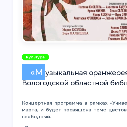
Культура
«М
узыкальная оранжерея
Вологодской областной биб
Концертная программа в рамках «Университета культуры» пройдет в пятницу, 27
марта, и будет посвящена теме цвето
свободный.