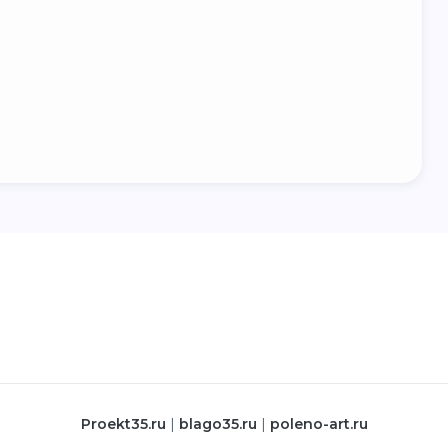
proekt35.ru
|
blago35.ru
|
poleno-art.ru