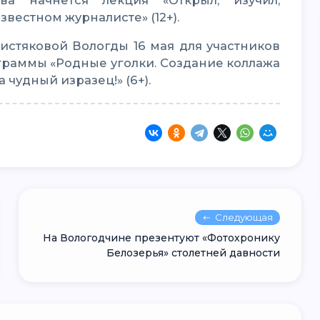
вестном журналисте» (12+).
граммы «Родные уголки. Создание коллажа
а чудный изразец!» (6+).
Следующая
На Вологодчине презентуют «Фотохронику
Белозерья» столетней давности