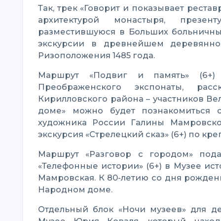
Так, трек «Говорит и показывает реставратор» (6+) познакомит участников акции с
архитектурой монастыря, презен
разместившуюся в Больших больничных
экскурсии в древнейшем деревянно
Ризоположения 1485 года.
Маршрут «Подвиг и память» (6+) позволит увидеть в Музее Евгения
Преображенского экспонаты, рас
Кирилловского района – участников В
доме» можно будет познакомиться 
художника России Галины Мамровской
экскурсия «Стрелецкий сказ» (6+) по кре
Маршрут «Разговор с городом» подарит зрителю знакомство с выставками:
«Телефонные истории» (6+) в Музее ис
Мамровская. К 80-летию со дня рожден
Народном доме.
Отдельный блок «Ночи музеев» для детской и семейной аудитории пройдет в