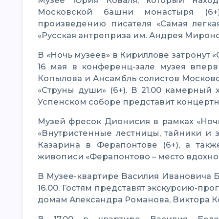
Музее Юрия Коваля, который наход
Московской башни монастыря (6+)
произведению писателя «Самая легка
«Русская антреприза им. Андрея Мироно
В «Ночь музеев» в Кириллове затронут «Струны души» и покажут «Стрелецкий сказ»
16 мая в конференц-зале музея вперв
Копылова и Ансамбль солистов Москов
«Струны души» (6+). В 21.00 камерный
Успенском соборе представит концертн
Музей фресок Дионисия в рамках «Ночи музеев» предлагает посетить экскурсию
«Внутристенные лестницы, тайники и з
Казарина в Ферапонтове (6+), а так
живописи «Ферапонтово – место вдохнов
В Музее-квартире Василия Ивановича Белова в Вологде «Ночь музеев» начнется в
16.00. Гостям представят экскурсию-прог
домам Александра Романова, Виктора Ко