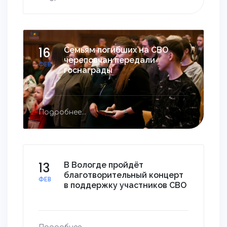
16
Семьям погибших на СВО
череповчан передали
ФЕВ
госнаграды
Подробнее...
13
В Вологде пройдёт
благотворительный концерт
ФЕВ
в поддержку участников СВО