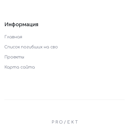
Информация
Главная
Список погибших на сво
Проекты
Карта сайта
P R O / E K T