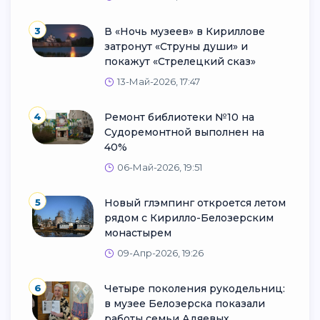
3
В «Ночь музеев» в Кириллове
затронут «Струны души» и
покажут «Стрелецкий сказ»
13-Май-2026, 17:47
4
Ремонт библиотеки №10 на
Судоремонтной выполнен на
40%
06-Май-2026, 19:51
5
Новый глэмпинг откроется летом
рядом с Кирилло-Белозерским
монастырем
09-Апр-2026, 19:26
6
Четыре поколения рукодельниц:
в музее Белозерска показали
работы семьи Адяевых