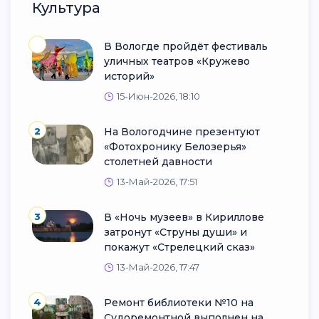
Культура
В Вологде пройдёт фестиваль
уличных театров «Кружево
историй»
15-Июн-2026, 18:10
2
На Вологодчине презентуют
«Фотохронику Белозерья»
столетней давности
13-Май-2026, 17:51
3
В «Ночь музеев» в Кириллове
затронут «Струны души» и
покажут «Стрелецкий сказ»
13-Май-2026, 17:47
4
Ремонт библиотеки №10 на
Судоремонтной выполнен на