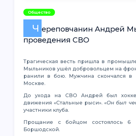
Общество
Ч
ереповчанин Андрей Мы
проведения СВО
Трагическая весть пришла в промышленный центр на прошлой неделе. Андрей
Мыльников ушёл добровольцем на фронт 
ранили в бою. Мужчина скончался в 
Москве.
До ухода на СВО Андрей был хоккейным болельщиком и участником фан-
движения «Стальные рыси». «
Он был че
участники клуба.
Прощание с бойцом состоялось 6 марта в ритуальном центре на улице
Боршодской.