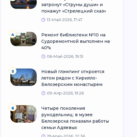
затронут «Струны души» и
покажут «Стрелецкий сказ»
13-Май-2026, 17:47
4
Ремонт библиотеки №10 на
Судоремонтной выполнен на
40%
06-Май-2026, 19:51
5
Новый глэмпинг откроется
летом рядом с Кирилло-
Белозерским монастырем
09-Апр-2026, 19:26
6
Четыре поколения
рукодельниц: в музее
Белозерска показали работы
семьи Адяевых
29-Мар-2026, 22:36