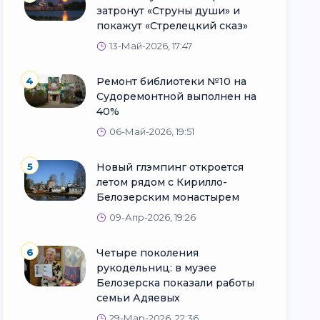
затронут «Струны души» и
покажут «Стрелецкий сказ»
13-Май-2026, 17:47
4
Ремонт библиотеки №10 на
Судоремонтной выполнен на
40%
06-Май-2026, 19:51
5
Новый глэмпинг откроется
летом рядом с Кирилло-
Белозерским монастырем
09-Апр-2026, 19:26
6
Четыре поколения
рукодельниц: в музее
Белозерска показали работы
семьи Адяевых
29-Мар-2026, 22:36