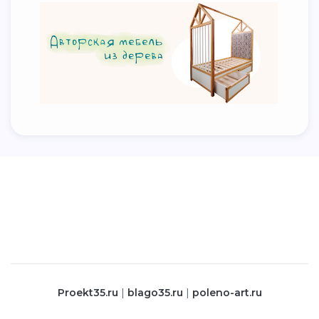
proekt35.ru
|
blago35.ru
|
poleno-art.ru